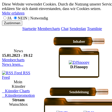
Diese Website verwendet Cookies. Durch die Nutzung unserer Servic
erklären Sie sich damit einverstanden, dass wir Cookies setzen.
Mehr erfahren
JA
NEIN | Notwendig
Zustimmen
Startseite
Membercharts
Chat
Sendeplan
Teamliste
Inhaber
News
15.01.2023 - 19:12
Membercharts
News lesen...
DJSnoopy
RSS
Feed
Moin
Künstler
Künstler Charts
Sendeleitung
Künstlerpromotion
Stream
Wunschbox