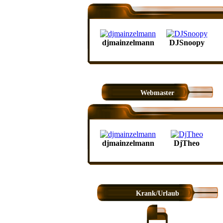
djmainzelmann
DJSnoopy
Webmaster
djmainzelmann
DjTheo
Krank/Urlaub