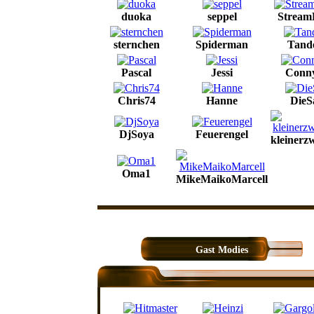
duoka
seppel
Stream
sternchen
Spiderman
Tand
Pascal
Jessi
Conn
Chris74
Hanne
DieS
DjSoya
Feuerengel
kleinerz
Oma1
MikeMaikoMarcell
Gast Modies