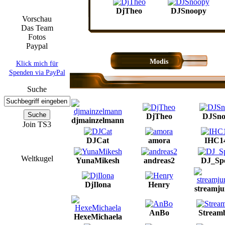
DjTheo
DJSnoopy
Vorschau
Das Team
Fotos
Paypal
Modis
Klick mich für
Spenden via PayPal
Suche
DjTheo
DJSno
djmainzelmann
Join TS3
DJCat
amora
IHC1
Weltkugel
YunaMikesh
andreas2
DJ_Sp
DjIlona
Henry
streamj
AnBo
Streamb
HexeMichaela