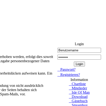
Login
rhoben werden, erfolgt dies soweit
ne Angabe personenbezogener Daten
Passwort?
herheitslücken aufweisen kann. Ein
Registrieren?
Information
Chartliste
ndung von nicht ausdrücklich
Mitglieder
der Seiten behalten sich
Isle Of Man
 Spam-Mails, vor.
Download
Gästebuch
Streambox