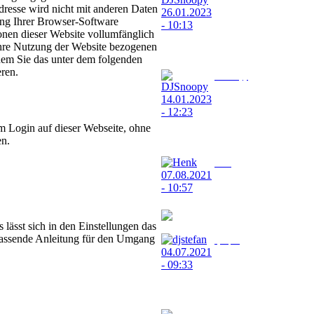
26.01.2023 - 10:13
resse wird nicht mit anderen Daten
ung Ihrer Browser-Software
ionen dieser Website vollumfänglich
Ich wünsche euch allen einen schönen
Ihre Nutzung der Website bezogenen
Donnerstag
ndem Sie das unter dem folgenden
eren.
DJSnoopy
14.01.2023 - 12:23
Ich wünsche Euch allen einen schönen
m Login auf dieser Webseite, ohne
Samstag
en.
Henk
07.08.2021 - 10:57
wünsch allen eine schöne wochende
lässt sich in den Einstellungen das
 passende Anleitung für den Umgang
djstefan
04.07.2021 - 09:33
schönes Wochenende alle schönen
Sonntagan alle von Radio-musikfreude