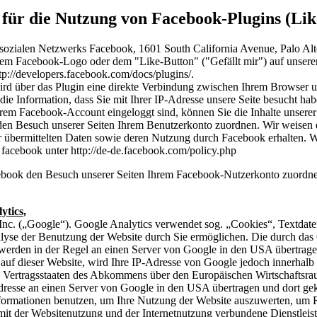
für die Nutzung von Facebook-Plugins (Lik
 sozialen Netzwerks Facebook, 1601 South California Avenue, Palo Al
em Facebook-Logo oder dem "Like-Button" ("Gefällt mir") auf unserer 
tp://developers.facebook.com/docs/plugins/.
ird über das Plugin eine direkte Verbindung zwischen Ihrem Browser
 die Information, dass Sie mit Ihrer IP-Adresse unsere Seite besucht 
rem Facebook-Account eingeloggt sind, können Sie die Inhalte unserer
n Besuch unserer Seiten Ihrem Benutzerkonto zuordnen. Wir weisen da
r übermittelten Daten sowie deren Nutzung durch Facebook erhalten. W
 facebook unter http://de-de.facebook.com/policy.php
book den Besuch unserer Seiten Ihrem Facebook-Nutzerkonto zuordnen 
ytics,
Inc. („Google“). Google Analytics verwendet sog. „Cookies“, Textdate
alyse der Benutzung der Website durch Sie ermöglichen. Die durch das
werden in der Regel an einen Server von Google in den USA übertragen
uf dieser Website, wird Ihre IP-Adresse von Google jedoch innerhalb 
 Vertragsstaaten des Abkommens über den Europäischen Wirtschaftsra
resse an einen Server von Google in den USA übertragen und dort gekü
formationen benutzen, um Ihre Nutzung der Website auszuwerten, um Re
it der Websitenutzung und der Internetnutzung verbundene Dienstlei