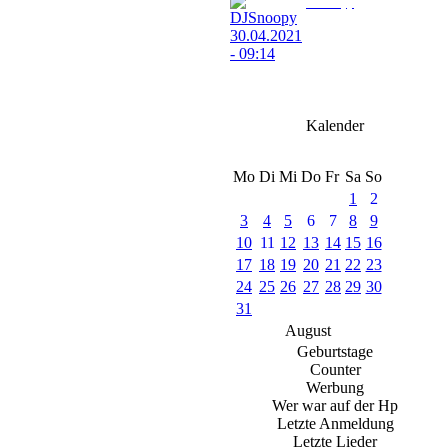
DJSnoopy
30.04.2021 - 09:14
Wir wünschen unserem djmainzelmann Alles
Gute zum Geburtstag
Kalender
Mo
Di
Mi
Do
Fr
Sa
So
1
2
3
4
5
6
7
8
9
10
11
12
13
14
15
16
17
18
19
20
21
22
23
24
25
26
27
28
29
30
31
August
Geburtstage
Counter
Werbung
Wer war auf der Hp
Letzte Anmeldung
Letzte Lieder