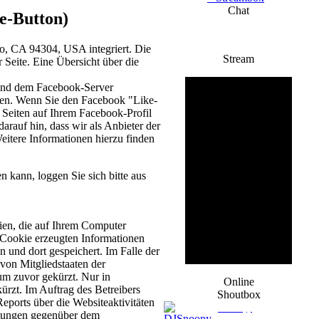
Chat
e-Button)
to, CA 94304, USA integriert. Die
Stream
Seite. Eine Übersicht über die
 und dem Facebook-Server
haben. Wenn Sie den Facebook "Like-
 Seiten auf Ihrem Facebook-Profil
rauf hin, dass wir als Anbieter der
eitere Informationen hierzu finden
kann, loggen Sie sich bitte aus
ien, die auf Ihrem Computer
 Cookie erzeugten Informationen
 und dort gespeichert. Im Falle der
von Mitgliedstaaten der
um zuvor gekürzt. Nur in
Online
rzt. Im Auftrag des Betreibers
Shoutbox
ports über die Websiteaktivitäten
DJSnoopy
stungen gegenüber dem