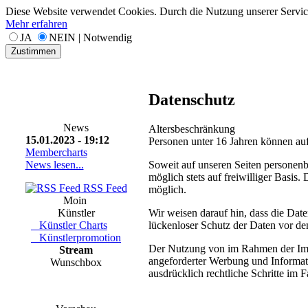
Diese Website verwendet Cookies. Durch die Nutzung unserer Services
Mehr erfahren
JA
NEIN | Notwendig
Zustimmen
Datenschutz
News
Altersbeschränkung
15.01.2023 - 19:12
Personen unter 16 Jahren können auf
Membercharts
Soweit auf unseren Seiten personenb
News lesen...
möglich stets auf freiwilliger Basi
RSS Feed
möglich.
Moin
Wir weisen darauf hin, dass die Dat
Künstler
lückenloser Schutz der Daten vor dem
Künstler Charts
Künstlerpromotion
Der Nutzung von im Rahmen der Impr
Stream
angeforderter Werbung und Informati
Wunschbox
ausdrücklich rechtliche Schritte im