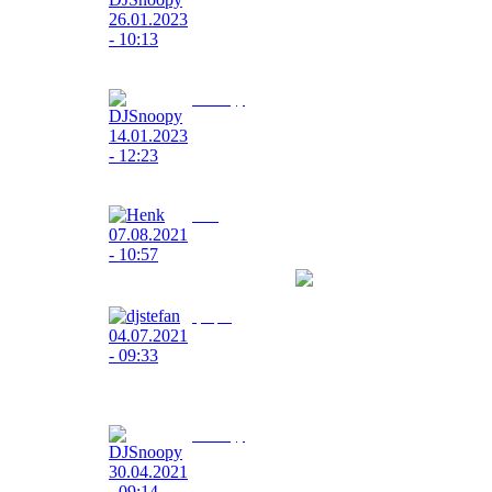
26.01.2023 - 10:13
Ich wünsche euch allen einen schönen Donnerstag
DJSnoopy
14.01.2023 - 12:23
Ich wünsche Euch allen einen schönen Samstag
Henk
07.08.2021 - 10:57
wünsch allen eine schöne wochende
djstefan
04.07.2021 - 09:33
schönes Wochenende alle schönen Sonntagan alle
von Radio-musikfreude
DJSnoopy
30.04.2021 - 09:14