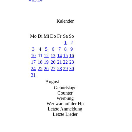
Wir wünschen unserem djmainzelmann Alles Gute
zum Geburtstag
Kalender
Mo
Di
Mi
Do
Fr
Sa
So
1
2
3
4
5
6
7
8
9
10
11
12
13
14
15
16
17
18
19
20
21
22
23
24
25
26
27
28
29
30
31
August
Geburtstage
Counter
Werbung
Wer war auf der Hp
Letzte Anmeldung
Letzte Lieder